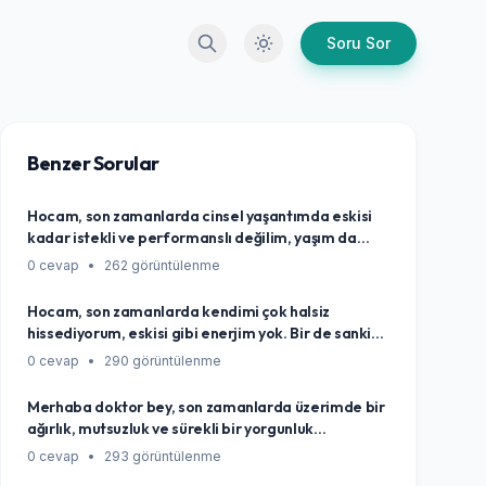
Arama
Karanlık Mod
Soru Sor
Benzer Sorular
Hocam, son zamanlarda cinsel yaşantımda eskisi
kadar istekli ve performanslı değilim, yaşım da
kırkların sonuna yaklaştı. Bu durum tamamen yaşa,
0 cevap
•
262 görüntülenme
iş hayatının yoğunluğuna veya genel strese
bağlanabilecek doğal bir değişim mi, yoksa göz
Hocam, son zamanlarda kendimi çok halsiz
ardı etmemem gereken bir sağlık sinyali mi olabilir
hissediyorum, eskisi gibi enerjim yok. Bir de sanki
diye kafamı kurcalıyor?
durduk yere kilo alıyorum, canım hiçbir şey yapmak
0 cevap
•
290 görüntülenme
istemiyor, en basit şeyler bile zor geliyor. Eskiden
çok aktiftim oysa. Acaba yaşlanıyor muyum diye
Merhaba doktor bey, son zamanlarda üzerimde bir
düşünmekten kendimi alamıyorum, yoksa bu durum
ağırlık, mutsuzluk ve sürekli bir yorgunluk
testosteron seviyemle mi alakalı olabilir?
hissediyorum. Sabahları yataktan kalkmak bile zor
0 cevap
•
293 görüntülenme
geliyor. İşimi, hobilerimi eskisi gibi sevemiyorum,