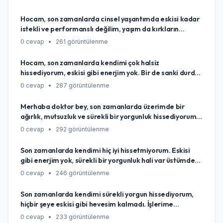
Hocam, son zamanlarda cinsel yaşantımda eskisi kadar
istekli ve performanslı değilim, yaşım da kırkların
sonuna yaklaştı. Bu durum tamamen yaşa, iş hayatının
0 cevap
•
261 görüntülenme
yoğunluğuna veya genel strese bağlanabilecek doğal bir
değişim mi, yoksa göz ardı etmemem gereken bir sağlık
Hocam, son zamanlarda kendimi çok halsiz
sinyali mi olabilir diye kafamı kurcalıyor?
hissediyorum, eskisi gibi enerjim yok. Bir de sanki durduk
yere kilo alıyorum, canım hiçbir şey yapmak istemiyor,
0 cevap
•
287 görüntülenme
en basit şeyler bile zor geliyor. Eskiden çok aktiftim
oysa. Acaba yaşlanıyor muyum diye düşünmekten
Merhaba doktor bey, son zamanlarda üzerimde bir
kendimi alamıyorum, yoksa bu durum testosteron
ağırlık, mutsuzluk ve sürekli bir yorgunluk hissediyorum.
seviyemle mi alakalı olabilir?
Sabahları yataktan kalkmak bile zor geliyor. İşimi,
0 cevap
•
292 görüntülenme
hobilerimi eskisi gibi sevemiyorum, sanki bir
boşluktayım. Bu sadece dönemsel bir stres midir, yoksa
Son zamanlarda kendimi hiç iyi hissetmiyorum. Eskisi
altta yatan daha ciddi bir problem mi olabilir,
gibi enerjim yok, sürekli bir yorgunluk hali var üstümde
endişeleniyorum?
ve hiçbir şeye hevesim kalmadı. Eskiden severek
0 cevap
•
246 görüntülenme
yaptığım şeylere bile ilgim azaldı. Bu durum testosteron
düşüklüğüyle ilgili olabilir mi, yaşım da 45 civarı?
Son zamanlarda kendimi sürekli yorgun hissediyorum,
hiçbir şeye eskisi gibi hevesim kalmadı. İşlerime
odaklanmakta zorlanıyorum, eve gelince sadece
0 cevap
•
233 görüntülenme