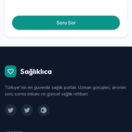
yatmak istiyorum. Bu durumun stres kaynaklı olduğunu
düşünüyordum ama acaba erkek sağlığıyla ilgili başka
bir problem mi var aklıma takılmaya başladı.
Soru Sor
Sağlıklıca
Türkiye'nin en güvenilir sağlık portalı. Uzman görüşleri, anonim
soru sorma imkanı ve güncel sağlık rehberi.
Facebook
Twitter
Instagram