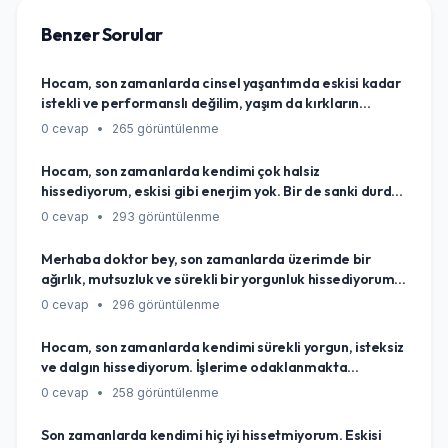
Benzer Sorular
Hocam, son zamanlarda cinsel yaşantımda eskisi kadar
istekli ve performanslı değilim, yaşım da kırkların
sonuna yaklaştı. Bu durum tamamen yaşa, iş hayatının
0 cevap
•
265 görüntülenme
yoğunluğuna veya genel strese bağlanabilecek doğal bir
değişim mi, yoksa göz ardı etmemem gereken bir sağlık
Hocam, son zamanlarda kendimi çok halsiz
sinyali mi olabilir diye kafamı kurcalıyor?
hissediyorum, eskisi gibi enerjim yok. Bir de sanki durduk
yere kilo alıyorum, canım hiçbir şey yapmak istemiyor,
0 cevap
•
293 görüntülenme
en basit şeyler bile zor geliyor. Eskiden çok aktiftim
oysa. Acaba yaşlanıyor muyum diye düşünmekten
Merhaba doktor bey, son zamanlarda üzerimde bir
kendimi alamıyorum, yoksa bu durum testosteron
ağırlık, mutsuzluk ve sürekli bir yorgunluk hissediyorum.
seviyemle mi alakalı olabilir?
Sabahları yataktan kalkmak bile zor geliyor. İşimi,
0 cevap
•
296 görüntülenme
hobilerimi eskisi gibi sevemiyorum, sanki bir
boşluktayım. Bu sadece dönemsel bir stres midir, yoksa
Hocam, son zamanlarda kendimi sürekli yorgun, isteksiz
altta yatan daha ciddi bir problem mi olabilir,
ve dalgın hissediyorum. İşlerime odaklanmakta
endişeleniyorum?
zorlanıyorum, eskisi gibi motive değilim. Çoğu kişi
0 cevap
•
258 görüntülenme
'strestendir' diyor ama benim aklıma takılan, acaba
altta yatan başka bir sağlık problemi olabilir mi? Yoksa
Son zamanlarda kendimi hiç iyi hissetmiyorum. Eskisi
gerçekten hepsi sadece yoğun tempodan mı?