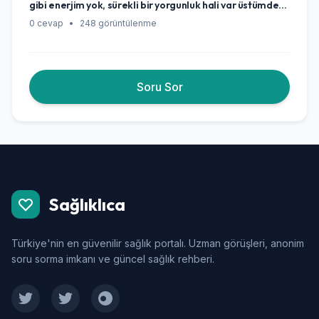
gibi enerjim yok, sürekli bir yorgunluk hali var üstümde
ve hiçbir şeye hevesim kalmadı. Eskiden severek
0 cevap
•
248 görüntülenme
yaptığım şeylere bile ilgim azaldı. Bu durum testosteron
düşüklüğüyle ilgili olabilir mi, yaşım da 45 civarı?
Soru Sor
Sağlıklıca
Türkiye'nin en güvenilir sağlık portalı. Uzman görüşleri, anonim
soru sorma imkanı ve güncel sağlık rehberi.
Facebook
Twitter
Instagram