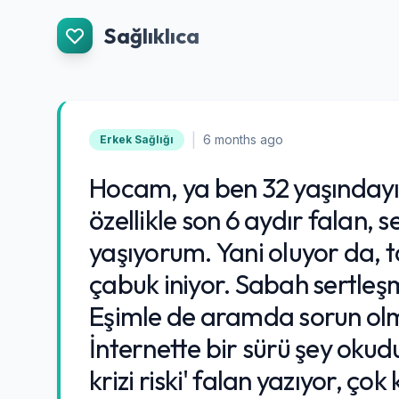
İçeriğe Git
Sağlıklıca
|
6 months ago
Erkek Sağlığı
Hocam, ya ben 32 yaşındayı
özellikle son 6 aydır falan, 
yaşıyorum. Yani oluyor da, t
çabuk iniyor. Sabah sertleşme
Eşimle de aramda sorun ol
İnternette bir sürü şey okudu
krizi riski' falan yazıyor, 