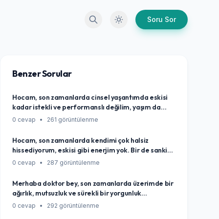
Arama
Karanlık Mod
Soru Sor
Benzer Sorular
Hocam, son zamanlarda cinsel yaşantımda eskisi
kadar istekli ve performanslı değilim, yaşım da
kırkların sonuna yaklaştı. Bu durum tamamen yaşa,
0 cevap
•
261 görüntülenme
iş hayatının yoğunluğuna veya genel strese
bağlanabilecek doğal bir değişim mi, yoksa göz
Hocam, son zamanlarda kendimi çok halsiz
ardı etmemem gereken bir sağlık sinyali mi olabilir
hissediyorum, eskisi gibi enerjim yok. Bir de sanki
diye kafamı kurcalıyor?
durduk yere kilo alıyorum, canım hiçbir şey yapmak
0 cevap
•
287 görüntülenme
istemiyor, en basit şeyler bile zor geliyor. Eskiden
çok aktiftim oysa. Acaba yaşlanıyor muyum diye
Merhaba doktor bey, son zamanlarda üzerimde bir
düşünmekten kendimi alamıyorum, yoksa bu durum
ağırlık, mutsuzluk ve sürekli bir yorgunluk
testosteron seviyemle mi alakalı olabilir?
hissediyorum. Sabahları yataktan kalkmak bile zor
0 cevap
•
292 görüntülenme
geliyor. İşimi, hobilerimi eskisi gibi sevemiyorum,