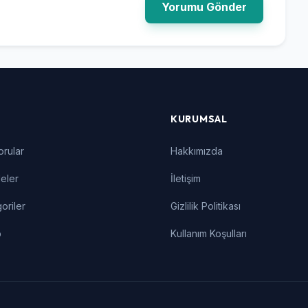
Yorumu Gönder
KURUMSAL
orular
Hakkımızda
eler
İletişim
oriler
Gizlilik Politikası
p
Kullanım Koşulları