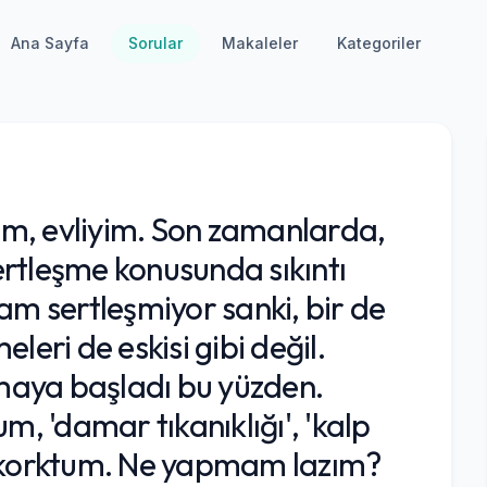
Ana Sayfa
Sorular
Makaleler
Kategoriler
m, evliyim. Son zamanlarda,
sertleşme konusunda sıkıntı
am sertleşmiyor sanki, bir de
leri de eskisi gibi değil.
maya başladı bu yüzden.
m, 'damar tıkanıklığı', 'kalp
çok korktum. Ne yapmam lazım?