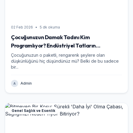
02 Feb 2026
•
5 dk okuma
Çocuğunuzun Damak Tadını Kim
Programlıyor? Endüstriyel Tatların
Görünmeyen Bedeli
Çocuğunuzun o paketli, rengarenk şeylere olan
düşkünlüğünü hiç düşündünüz mü? Belki de bu sadece
bir...
Admin
A
Genel Sağlık ve Esenlik