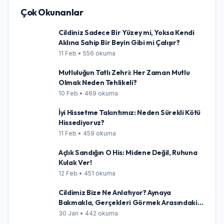
Çok Okunanlar
Cildiniz Sadece Bir Yüzey mi, Yoksa Kendi
Aklına Sahip Bir Beyin Gibi mi Çalışır?
11 Feb • 556 okuma
Mutluluğun Tatlı Zehri: Her Zaman Mutlu
Olmak Neden Tehlikeli?
10 Feb • 469 okuma
İyi Hissetme Takıntımız: Neden Sürekli Kötü
Hissediyoruz?
11 Feb • 459 okuma
Açlık Sandığın O His: Midene Değil, Ruhuna
Kulak Ver!
12 Feb • 451 okuma
Cildimiz Bize Ne Anlatıyor? Aynaya
Bakmakla, Gerçekleri Görmek Arasındaki
İnce Çizgi
30 Jan • 442 okuma