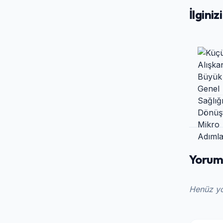
İlginiz
Yoruml
Henüz yo