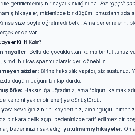
 dile getirilememiş bir hayal kırıklığını da.
Biz 'geçti' s
amış hikayeler, midenizde bir düğüm, omuzlarınızda ağı
. Kimse size böyle öğretmedi belki. Ama denemelerin, blo
rçekler de var.
ayeler Kilitli Kalır?
n hayaller:
Belki de çocukluktan kalma bir tutkunuz var
 şimdi bir kas spazmı olarak geri dönebilir.
emeyen sözler:
Birine haksızlık yapıldı, siz sustunuz. Y
ızda düğüm düğüm birikip durdu.
mış öfke:
Haksızlığa uğradınız, ama 'olgun' kalmak ad
nde kendini yakıcı bir enerjiye dönüştürdü.
 yas:
Sevdiğiniz birini kaybettiniz, ama 'güçlü' olmanız
a bir kara delik açıp, bedeninizde tarif edilmez bir boşl
ar, bedeninizin sakladığı
yutulmamış hikayeler
. Onla