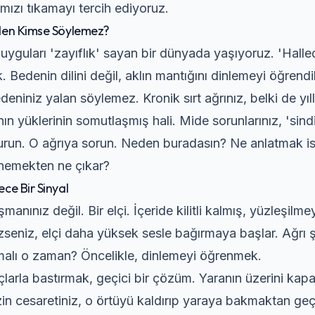
ımızı tıkamayı tercih ediyoruz.
den Kimse Söylemez?
yguları 'zayıflık' sayan bir dünyada yaşıyoruz. 'Halleder
 Bedenin dilini değil, aklın mantığını dinlemeyi öğrendi
eniniz yalan söylemez. Kronik sırt ağrınız, belki de yıll
ın yüklerinin somutlaşmış hali. Mide sorunlarınız, 'sindi
urun. O ağrıya sorun. Neden buradasın? Ne anlatmak is
emekten ne çıkar?
ce Bir Sinyal
şmanınız değil. Bir elçi. İçeride kilitli kalmış, yüzleşilm
seniz, elçi daha yüksek sesle bağırmaya başlar. Ağrı şi
alı o zaman? Öncelikle, dinlemeyi öğrenmek.
çlarla bastırmak, geçici bir çözüm. Yaranın üzerini k
zin cesaretiniz, o örtüyü kaldırıp yaraya bakmaktan geç