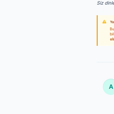
Siz dinl
Ya
Bu
bi
ol
A