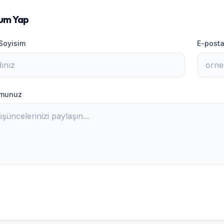
um Yap
 Soyisim
E-posta
umunuz