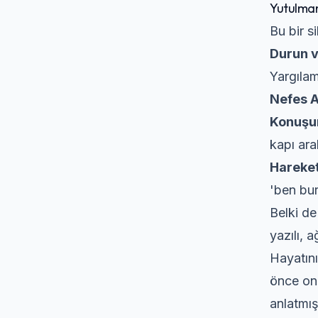
Yutulmam
Bu bir s
Durun v
Yargıla
Nefes A
Konuşun
kapı aral
Hareket
'ben bur
Belki de 
yazılı, 
Hayatın
önce onl
anlatmışt