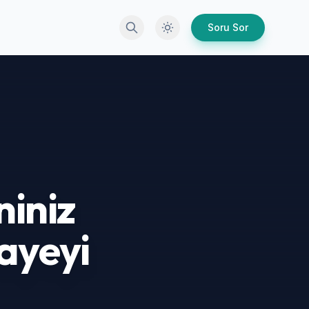
Arama
Karanlık Mod
Soru Sor
niniz
ayeyi