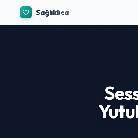
İçeriğe Git
Sağlıklıca
Sess
Yutu