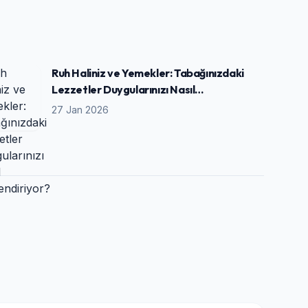
Ruh Haliniz ve Yemekler: Tabağınızdaki
Lezzetler Duygularınızı Nasıl
Yönlendiriyor?
27 Jan 2026