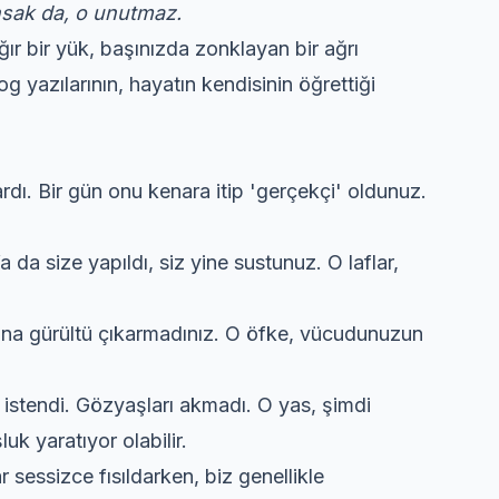
ansak da, o unutmaz.
r bir yük, başınızda zonklayan bir ağrı
g yazılarının, hayatın kendisinin öğrettiği
dı. Bir gün onu kenara itip 'gerçekçi' oldunuz.
a da size yapıldı, siz yine sustunuz. O laflar,
ına gürültü çıkarmadınız. O öfke, vücudunuzun
 istendi. Gözyaşları akmadı. O yas, şimdi
uk yaratıyor olabilir.
r sessizce fısıldarken, biz genellikle