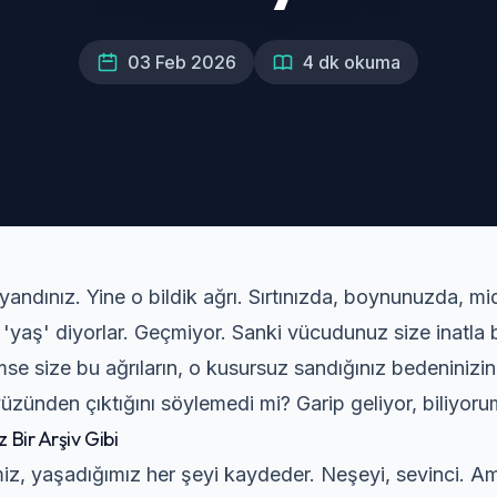
03 Feb 2026
4 dk okuma
andınız. Yine o bildik ağrı. Sırtınızda, boynunuzda, mide
, 'yaş' diyorlar. Geçmiyor. Sanki vücudunuz size inatla b
mse size bu ağrıların, o kusursuz sandığınız bedeninizin 
üzünden çıktığını söylemedi mi? Garip geliyor, biliyor
 Bir Arşiv Gibi
z, yaşadığımız her şeyi kaydeder. Neşeyi, sevinci. Ama