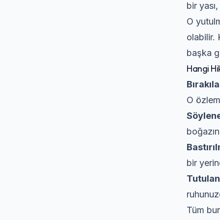
bir yası,
O yutulm
olabilir
başka ge
Hangi Hik
Bırakıla
O özlem,
Söylen
boğazın
Bastırıl
bir yeri
Tutulan
ruhunuzd
Tüm bunl