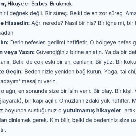
ış Hikayeleri Serbest Bırakmak
ihirli değnek değil. Bir süreç. Belki de en zor süreç. Am
e Hissedin:
Ağrı nerede? Nasıl bir his? Bir iğne mi, bi
madan.
lın:
Derin nefesler, gerilimi hafifletir. O bölgeye nefes 
 veya Yazın:
Güvendiğiniz birine anlatın. Ya da bir def
anır. Belki de çok eski bir anı canlanır. Bir yüz. Bir koku
e Geçin:
Bedeninizle yeniden bağ kurun. Yoga, tai chi
adayım' mesajını verin.
o ağrı, en sonunda size bir isim verir. Bir olay. Bir kişi.
ağlayarak), bir kapı açılır. Omuzlarınızdaki yük hafifler
ız boyunca sustuğunuz o
yutulmamış hikayeler
, artı
arı dinlemek gerek. Kim bilir, belki de bedeniniz size 
ır.