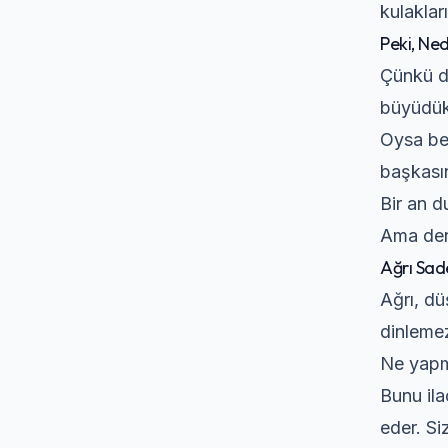
kulaklar
Peki, Ne
Çünkü du
büyüdük.
Oysa bed
başkasın
Bir an d
Ama den
Ağrı Sade
Ağrı, dü
dinlemez
Ne yapm
Bunu ila
eder. Si