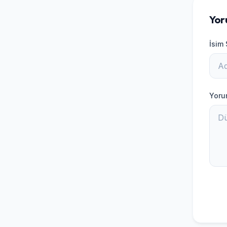
Yor
İsim
Yor