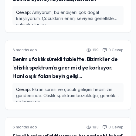
Cevap:
Anlıyorum, bu endişeni çok doğal
karşılıyorum. Çocukların enerji seviyesi genellikle
yüksek olur, öz...
6 months ago
199
0 Cevap
Benim ufaklık sürekli tablette. Bizimkiler de
'otistik spektrum'a girer mi diye korkuyor.
Hani o ışık falan beyin gelişi...
Cevap:
Ekran süresi ve çocuk gelişimi hepimizin
gündeminde. Otistik spektrum bozukluğu, genetik
ve beyin ge...
6 months ago
183
0 Cevap