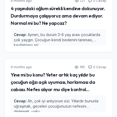
6 months ago
221
0 Cevap
4 yaşındaki oğlum sürekli kendine dokunuyor.
Durdurmaya çalışıyoruz ama devam ediyor.
Normal mi bu? Ne yapcaz?
Cevap:
Aynen, bu durum 3-6 yaş arası çocuklarda
çok yaygın. Çocuğun kendi bedenini tanıması,
keşfetmesi asl...
6 months ago
185
0 Cevap
Yine mi bu konu? Yeter artık kaç yıldır bu
çocuğun ağzı açık uyuması, horlaması da
cabası. Nefes alıyor mu diye kontrol...
Cevap:
Ah, çok iyi anlıyorum sizi. Yıllardır bununla
uğraşmak, geceleri çocuğunuzun nefesini
dinlemek, uyku...