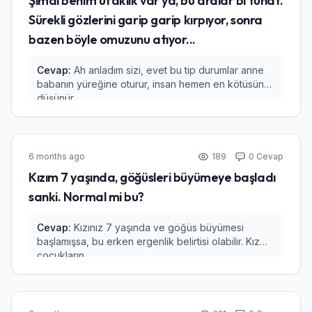
Şimdi benim ufaklık var ya, bu aralar bi tuhaf.
Sürekli gözlerini garip garip kırpıyor, sonra
bazen böyle omuzunu atıyor...
Cevap:
Ah anladım sizi, evet bu tip durumlar anne
babanın yüreğine oturur, insan hemen en kötüsünü
düşünür....
6 months ago
189
0 Cevap
Kızım 7 yaşında, göğüsleri büyümeye başladı
sanki. Normal mi bu?
Cevap:
Kızınız 7 yaşında ve göğüs büyümesi
başlamışsa, bu erken ergenlik belirtisi olabilir. Kız
çocukların...