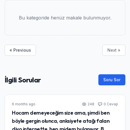
Bu kategoride henüz makale bulunmuyor.
« Previous
Next »
İlgili Sorular
Soru Sor
6 months ago
248
0 Cevap
Hocam demeyeceğim size ama, şimdi ben
böyle gergin olunca, anksiyete atağı falan
diyo internette, hep midem bulanıyor. B...