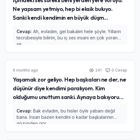
İçimdeki ses sürekli beni yerden yere vuruyo.
Ne yapsam yetmiyo, hep bi eksik buluyo.
Sanki kendi kendimin en büyük düşm...
Cevap:
Ah, evladım, gel bakalım hele şöyle. Yılların
tecrübesiyle bilirim, bu iç ses insanı en çok yoran
şe...
6 months ago
241
0 Cevap
Yaşamak zor geliyo. Hep başkaları ne der, ne
düşünür diye kendimi paralıyom. Kim
olduğumu unuttum sanki. Aynaya bakıyoru...
Cevap:
Bak evladım, bu hisler öyle yabanı değil
bana. İnsan bazen kendini o kadar başkalarının
gözünden gör...