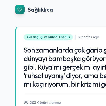
İçeriğe Git
Sağlıklıca
|
6 months ago
Akıl Sağlığı ve Ruhsal Esenlik
Son zamanlarda çok garip ş
dünyayı bambaşka görüyorum
gibi. Rüya mı gerçek mi ayı
'ruhsal uyanış' diyor, ama 
mı kaçırıyorum, bir kriz mi 
203 Görüntülenme