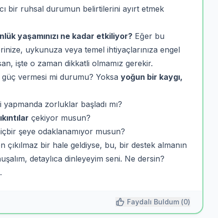
ı bir ruhsal durumun belirtilerini ayırt etmek
nlük yaşamınızı ne kadar etkiliyor?
Eğer bu
ilerinize, uykunuza veya temel ihtiyaçlarınıza engel
an, işte o zaman dikkatli olmamız gerekir.
r güç vermesi mi durumu? Yoksa
yoğun bir kaygı,
ini yapmanda zorluklar başladı mı?
ıkıntılar
çekiyor musun?
hiçbir şeye odaklanamıyor musun?
n çıkılmaz bir hale geldiyse, bu, bir destek almanın
onuşalım, detaylıca dinleyeyim seni. Ne dersin?
.
Faydalı Buldum (
0
)