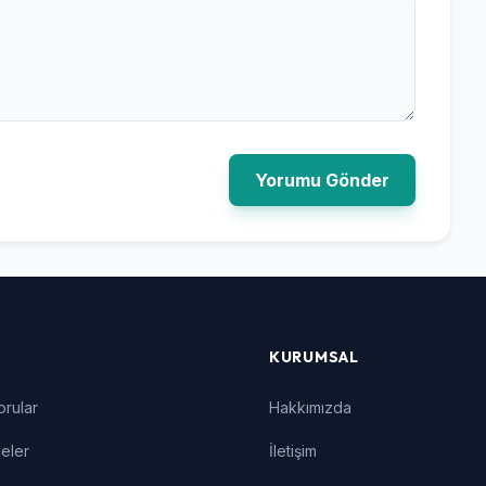
Yorumu Gönder
KURUMSAL
orular
Hakkımızda
eler
İletişim