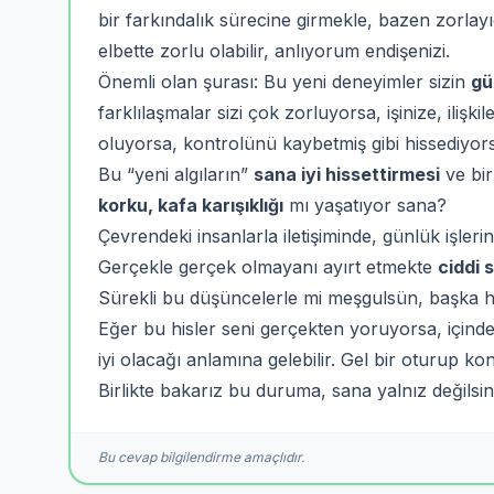
bir farkındalık sürecine girmekle, bazen zorlayıc
elbette zorlu olabilir, anlıyorum endişenizi.
Önemli olan şurası: Bu yeni deneyimler sizin
gü
farklılaşmalar sizi çok zorluyorsa, işinize, ilişk
oluyorsa, kontrolünü kaybetmiş gibi hissediyors
Bu “yeni algıların”
sana iyi hissettirmesi
ve bi
korku, kafa karışıklığı
mı yaşatıyor sana?
Çevrendeki insanlarla iletişiminde, günlük işler
Gerçekle gerçek olmayanı ayırt etmekte
ciddi s
Sürekli bu düşüncelerle mi meşgulsün, başka 
Eğer bu hisler seni gerçekten yoruyorsa, içinde
iyi olacağı anlamına gelebilir. Gel bir oturup k
Birlikte bakarız bu duruma, sana yalnız değilsin
Bu cevap bilgilendirme amaçlıdır.