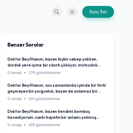
Arama
Karanlık Mod
Soru Sor
Benzer Sorular
Doktor Bey/Hanım, bazen hiçbir sebep yokken,
durduk yere içime bir sıkıntı çöküyor, mutsuzluk
basıyor ya da sanki anlamsız bir boşluk
0 cevap
•
276 görüntülenme
hissediyorum. Sanki her şey yolunda ama ben iyi
değilim. Bu garip durum neyin işareti olabilir,
Doktor Bey/Hanım, son zamanlarda içimde bir türlü
normal mi bu?
geçmeyen bir yorgunluk, bazen de anlamsız bir
boşluk veya umutsuzluk hissediyorum. Acaba bu
0 cevap
•
291 görüntülenme
durum normal günlük stresin bir parçası mı, yoksa
artık bir uzmana danışmam gerektiğini gösteren
Doktor Bey/Hanım, bazen kendimi bomboş
bir işaret mi?
hissediyorum, sanki hayatın bir anlamı yokmuş
gibi... İçimde tarifsiz bir boşluk oluşuyor. Böyle
0 cevap
•
265 görüntülenme
anlarda ruhsal ve zihinsel dengemi yeniden nasıl