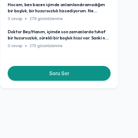
bulabilirim? Nereden başlayacağımı bilemiyorum.
Hocam, ben bazen içimde anlamlandıramadığım
bir boşluk, bir huzursuzluk hissediyorum. Ne
olduğunu tam çözemiyorum ama canımı sıkıyor. Bu
0 cevap
•
279 görüntülenme
duygu nereden geliyor olabilir, normal mi?
Doktor Bey/Hanım, içimde son zamanlarda tuhaf
bir huzursuzluk, sürekli bir boşluk hissi var. Sanki ne
yapsam tam olmuyor, hiçbir şeyden tam olarak
0 cevap
•
275 görüntülenme
tatmin olamıyorum. Bu sadece hayatın getirdiği
stresler mi, yoksa daha derin, belki de tıbbi bir
anlamı var mı, ne yapmalıyım?
Soru Sor