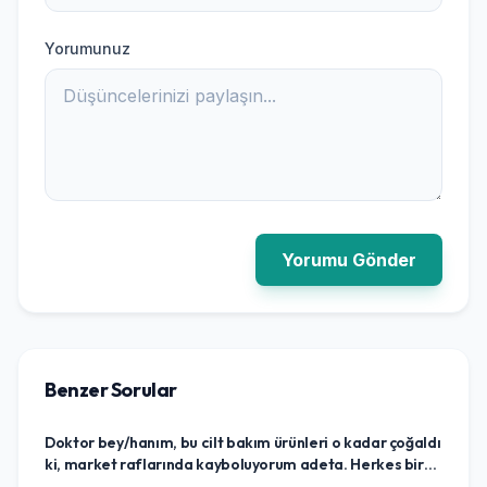
Yorumunuz
Yorumu Gönder
Benzer Sorular
Doktor bey/hanım, bu cilt bakım ürünleri o kadar çoğaldı
ki, market raflarında kayboluyorum adeta. Herkes bir
şey öneriyor ama benim cildime hangisi iyi gelir, neye