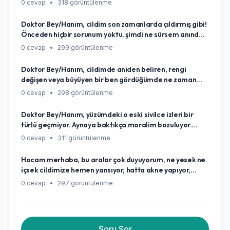
0 cevap
•
318 görüntülenme
göre seçeceğimi bilemiyorum. Kendi cildim için en doğru
ürünü nasıl bulurum, bir yol gösterir misiniz?
Doktor Bey/Hanım, cildim son zamanlarda çıldırmış gibi!
Önceden hiçbir sorunum yoktu, şimdi ne sürsem anında
kızarıyor, kaşınıyor hatta bazen yanıyor. Kullandığım
0 cevap
•
299 görüntülenme
bütün ürünleri değiştirdim ama fayda etmiyor. Bu aniden
oluşan hassasiyetin sebebi ne olabilir, ben şimdi ne
Doktor Bey/Hanım, cildimde aniden beliren, rengi
yapmalıyım, nasıl bir yol izlemeliyim?
değişen veya büyüyen bir ben gördüğümde ne zaman
endişelenmeli ve hemen bir uzmana görünmeliyim? Hani
0 cevap
•
298 görüntülenme
her beni göstermeye gerek var mı, yoksa dikkat etmem
gereken 'kırmızı çizgiler' nelerdir?
Doktor Bey/Hanım, yüzümdeki o eski sivilce izleri bir
türlü geçmiyor. Aynaya baktıkça moralim bozuluyor.
Bunlardan tamamen kurtulmanın ya da en azından
0 cevap
•
311 görüntülenme
görünümünü epey azaltmanın gerçekçi bir yolu var mı?
Yoksa kaderim mi bu izlerle yaşamak?
Hocam merhaba, bu aralar çok duyuyorum, ne yesek ne
içsek cildimize hemen yansıyor, hatta akne yapıyor,
sivilce yapıyor diyorlar. Gerçekten yediğimiz içtiğimiz
0 cevap
•
297 görüntülenme
şeylerin cildimize bu kadar etkisi var mı, yoksa bunlar
sadece birer şehir efsanesi mi?
Soru Sor