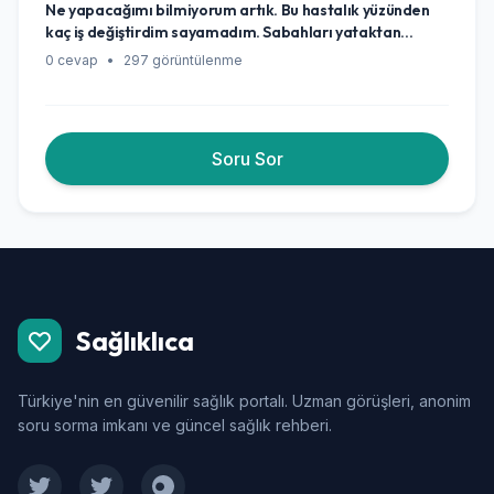
Ne yapacağımı bilmiyorum artık. Bu hastalık yüzünden
kaç iş değiştirdim sayamadım. Sabahları yataktan
kalkamıyorum bazen, işte de verimli olamıyorum. İşten
0 cevap
•
297 görüntülenme
atılmaktan korkyorum, zaten patron da iyi bakmıyo son
zamanlarda. Benim gibi olanlar için bir hak makh yok mu
bu ülkede? Sürekli rapor almak da bir yere kadar.
Resmen tükenmiş durumdayım, doktorlar da bi çare
Soru Sor
bulamıyo ki...
Sağlıklıca
Türkiye'nin en güvenilir sağlık portalı. Uzman görüşleri, anonim
soru sorma imkanı ve güncel sağlık rehberi.