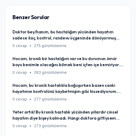
Benzer Sorular
Doktor bey/hanım, bu hastalığım yüzünden hayatım
sadece ilaç, kontrol, randevu üçgeninde dönüyormuş
gibi hissediyorum. Eskisi gibi günlük şeylerden zevk
0 cevap
•
275 görüntülenme
almak, kendime gerçekten iyi bakmak mümkün mü,
yoksa hep hastalığımın gölgesinde mi yaşayacağım?
Hocam, kronik bir hastalığım var ve bu durumun ömür
Sanki normal hayat denilen şey bana lüksmüş gibi geliyor
boyu benimle olacağını bilmek beni içten içe kemiriyor.
bazen...
Sürekli aklımın bir köşesinde olacak mı bu durum?
0 cevap
•
283 görüntülenme
Kendimi sürekli bir 'hasta' gibi hissetmeden, gerçekten
'yaşayarak' bu süreci nasıl yönetebilirim? Sanırım en
Hocam, bu kronik hastalıkla boğuşurken bazen sanki
büyük korkum, hayatımın bu hastalığın gölgesinde
hayatımın kontrolünü kaybetmişim gibi hissediyorum.
kalması...
Sürekli bir şeylere dikkat etmek, yorulmak... Ama yine
0 cevap
•
277 görüntülenme
de dolu dolu, anlamlı bir hayat sürmek, kendime iyi
bakmak ve her şeye rağmen ipleri elimde tutmak
Yeter artık! Bu kronik hastalık yüzünden yıllardır cinsel
istiyorum. Gerçekten böyle bir yaşam mümkün mü? Bana
hayatım diye bişey kalmadı. Hangi doktora gittiysem
ne önerirsiniz?
boş. Tamamen bitti mi yani benim için? Yok mu bi çaresi
0 cevap
•
273 görüntülenme
bu işin allah aşkına?