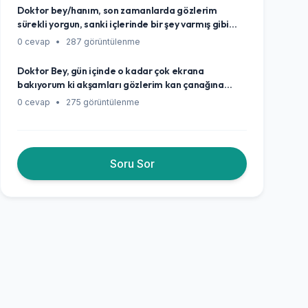
Doktor bey/hanım, son zamanlarda gözlerim
sürekli yorgun, sanki içlerinde bir şey varmış gibi
hissediyorum, bazen de kızarıyor. Özellikle
0 cevap
•
287 görüntülenme
bilgisayara bakınca daha kötü oluyor. Ne
yapmalıyım, önemli bir şey olabilir mi?
Doktor Bey, gün içinde o kadar çok ekrana
bakıyorum ki akşamları gözlerim kan çanağına
dönüyor, kuruluk ve yanma da cabası. Ne
0 cevap
•
275 görüntülenme
yapmalıyım, gözlerime kalıcı bir zarar verir miyim
diye de korkuyorum açıkçası?
Soru Sor