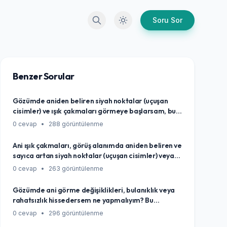
Arama
Karanlık Mod
Soru Sor
Benzer Sorular
Gözümde aniden beliren siyah noktalar (uçuşan
cisimler) ve ışık çakmaları görmeye başlarsam, bu
ne anlama gelir ve ne yapmalıyım?
0 cevap
•
288 görüntülenme
Ani ışık çakmaları, görüş alanımda aniden beliren ve
sayıca artan siyah noktalar (uçuşan cisimler) veya
bir perdenin indiği hissine benzer görüş kaybı
0 cevap
•
263 görüntülenme
yaşarsam ne yapmalıyım? Bu belirtiler ne anlama
gelebilir ve acil bir durum mudur?
Gözümde ani görme değişiklikleri, bulanıklık veya
rahatsızlık hissedersem ne yapmalıyım? Bu
durumlar ciddi bir sorunun işareti olabilir mi?
0 cevap
•
296 görüntülenme