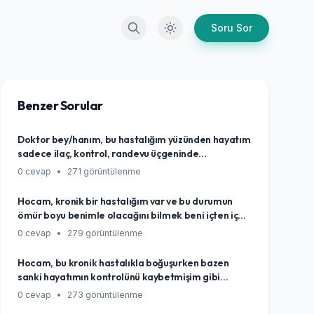
Arama
Karanlık Mod
Soru Sor
Benzer Sorular
Doktor bey/hanım, bu hastalığım yüzünden hayatım
sadece ilaç, kontrol, randevu üçgeninde
dönüyormuş gibi hissediyorum. Eskisi gibi günlük
0 cevap
•
271 görüntülenme
şeylerden zevk almak, kendime gerçekten iyi
bakmak mümkün mü, yoksa hep hastalığımın
Hocam, kronik bir hastalığım var ve bu durumun
gölgesinde mi yaşayacağım? Sanki normal hayat
ömür boyu benimle olacağını bilmek beni içten içe
denilen şey bana lüksmüş gibi geliyor bazen...
kemiriyor. Sürekli aklımın bir köşesinde olacak mı
0 cevap
•
279 görüntülenme
bu durum? Kendimi sürekli bir 'hasta' gibi
hissetmeden, gerçekten 'yaşayarak' bu süreci nasıl
Hocam, bu kronik hastalıkla boğuşurken bazen
yönetebilirim? Sanırım en büyük korkum, hayatımın
sanki hayatımın kontrolünü kaybetmişim gibi
bu hastalığın gölgesinde kalması...
hissediyorum. Sürekli bir şeylere dikkat etmek,
0 cevap
•
273 görüntülenme
yorulmak... Ama yine de dolu dolu, anlamlı bir hayat