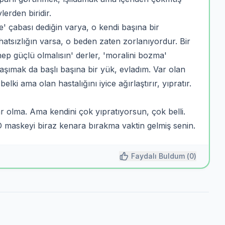
erden biridir.
e' çabası dediğin varya, o kendi başına bir
hatsızlığın varsa, o beden zaten zorlanıyordur. Bir
hep güçlü olmalısın' derler, 'moralini bozma'
taşımak da başlı başına bir yük, evladım. Var olan
elki ama olan hastalığını iyice ağırlaştırır, yıpratır.
olma. Ama kendini çok yıpratıyorsun, çok belli.
O maskeyi biraz kenara bırakma vaktin gelmiş senin.
Faydalı Buldum (
0
)