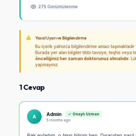
275 Görüntülenme
Yasal Uyarı ve Bilgilendirme
Bu içerik yalnızca bilgilendirme amacı taşımaktadır
Burada yer alan bilgiler tıbbi tavsiye, teşhis veya t
önceliğiniz her zaman doktorunuz olmalıdır
. L
yapmayınız.
1 Cevap
Admin
Onaylı Uzman
A
5 months ago
Bak evladım, o hissi bilirim ben. Dışarıdan par