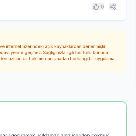
Paylaş
0
 ve internet üzerindeki açık kaynaklardan derlenmiştir.
edavi yerine geçmez. Sağlığınızla ilgili her türlü konuda
ütfen uzman bir hekime danışmadan herhangi bir uygulama
ıl parıl görünmek, ışıldamak ama içeriden çökmüş