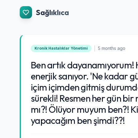
İçeriğe Git
Sağlıklıca
|
5 months ago
Kronik Hastalıklar Yönetimi
Ben artık dayanamıyorum! He
enerjik sanıyor. 'Ne kadar g
içim içimden gitmiş durumd
sürekli! Resmen her gün bir 
mı?! Ölüyor muyum ben?! Ki
yapacağım ben şimdi??!