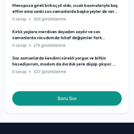
başka bir şeyler mi anlatmaya çalışıyor? Çok
Menopoza gireli birkaç yıl oldu, sıcak basmalarıyla baş
endişeleniyorum, ne yapmalıyım?
ettim ama sanki son zamanlarda başka şeyler de var
gibi. Sürekli yorgunluk, uyku düzenimin bozulması, bir de
0 cevap
•
300 görüntülenme
sanki hafızam eskisi gibi değil. Bunlar menopozla ilgili
olabilir mi, yoksa ben mi kuruntu yapıyorum?
Kırklı yaşlara merdiven dayadım sayılır ve son
zamanlarda vücudumda tuhaf değişimler fark
ediyorum. Özellikle gece terlemeleri, uykuya dalmada
0 cevap
•
274 görüntülenme
zorluk, sanki daha kolay kilo alıyormuşum gibi hissetmek
ve bir de nedense adet dönemlerim biraz düzensizleşti.
Son zamanlarda kendimi sürekli yorgun ve bitkin
Eskiden saat gibiydi. Bunlar normal mi, yoksa bir şeylere
hissediyorum, modum da durduk yere düşüp çıkıyor.
dikkat mi etmeliyim?
Acaba bu durum kadınlık hormonlarımla alakalı olabilir
0 cevap
•
337 görüntülenme
mi, yoksa başka bir şeyler mi var?
Soru Sor