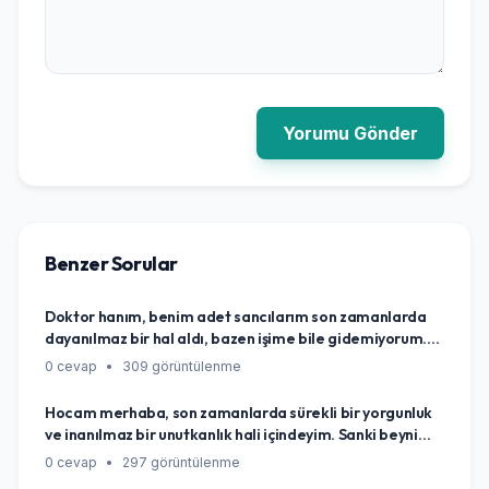
Yorumu Gönder
Benzer Sorular
Doktor hanım, benim adet sancılarım son zamanlarda
dayanılmaz bir hal aldı, bazen işime bile gidemiyorum.
Bir de saati şaştı, ne zaman geleceği belli olmuyor.
0 cevap
•
309 görüntülenme
Arkadaşlarım bu kadar şiddetli ağrı çekmediklerini
söylüyorlar, bu durum normal mi, yoksa vücudum bana
Hocam merhaba, son zamanlarda sürekli bir yorgunluk
bir şey mi anlatmaya çalışıyor?
ve inanılmaz bir unutkanlık hali içindeyim. Sanki beynim
durmuş gibi. Herkes 'strestendir' diyor ama ben eskiden
0 cevap
•
297 görüntülenme
de stresliydim, böyle olmazdım. Acaba vücudum bana