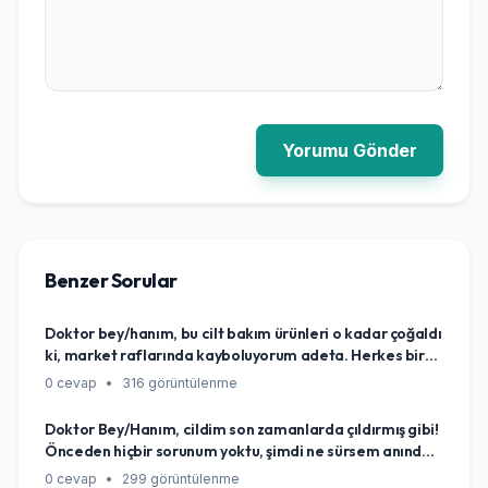
Yorumu Gönder
Benzer Sorular
Doktor bey/hanım, bu cilt bakım ürünleri o kadar çoğaldı
ki, market raflarında kayboluyorum adeta. Herkes bir
şey öneriyor ama benim cildime hangisi iyi gelir, neye
0 cevap
•
316 görüntülenme
göre seçeceğimi bilemiyorum. Kendi cildim için en doğru
ürünü nasıl bulurum, bir yol gösterir misiniz?
Doktor Bey/Hanım, cildim son zamanlarda çıldırmış gibi!
Önceden hiçbir sorunum yoktu, şimdi ne sürsem anında
kızarıyor, kaşınıyor hatta bazen yanıyor. Kullandığım
0 cevap
•
299 görüntülenme