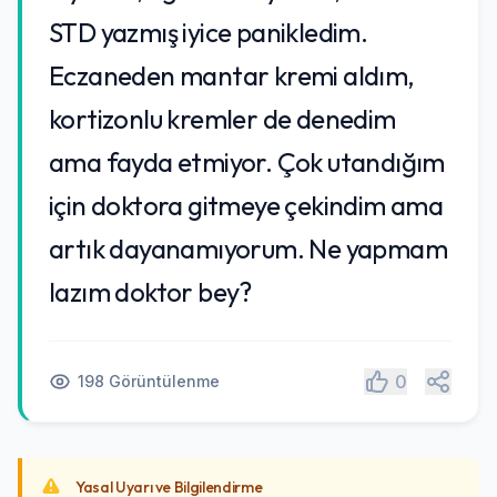
STD yazmış iyice panikledim.
Eczaneden mantar kremi aldım,
kortizonlu kremler de denedim
ama fayda etmiyor. Çok utandığım
için doktora gitmeye çekindim ama
artık dayanamıyorum. Ne yapmam
lazım doktor bey?
Paylaş
0
198 Görüntülenme
Yasal Uyarı ve Bilgilendirme