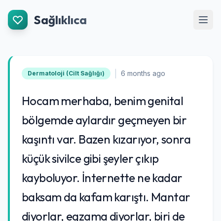
İçeriğe Git
Sağlıklıca
Men
|
6 months ago
Dermatoloji (Cilt Sağlığı)
Hocam merhaba, benim genital
bölgemde aylardır geçmeyen bir
kaşıntı var. Bazen kızarıyor, sonra
küçük sivilce gibi şeyler çıkıp
kayboluyor. İnternette ne kadar
baksam da kafam karıştı. Mantar
diyorlar, egzama diyorlar, biri de