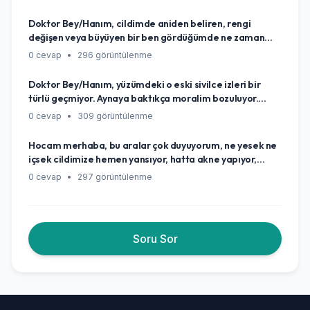
bütün ürünleri değiştirdim ama fayda etmiyor. Bu aniden
oluşan hassasiyetin sebebi ne olabilir, ben şimdi ne
Doktor Bey/Hanım, cildimde aniden beliren, rengi
yapmalıyım, nasıl bir yol izlemeliyim?
değişen veya büyüyen bir ben gördüğümde ne zaman
endişelenmeli ve hemen bir uzmana görünmeliyim? Hani
0 cevap
•
296 görüntülenme
her beni göstermeye gerek var mı, yoksa dikkat etmem
gereken 'kırmızı çizgiler' nelerdir?
Doktor Bey/Hanım, yüzümdeki o eski sivilce izleri bir
türlü geçmiyor. Aynaya baktıkça moralim bozuluyor.
Bunlardan tamamen kurtulmanın ya da en azından
0 cevap
•
309 görüntülenme
görünümünü epey azaltmanın gerçekçi bir yolu var mı?
Yoksa kaderim mi bu izlerle yaşamak?
Hocam merhaba, bu aralar çok duyuyorum, ne yesek ne
içsek cildimize hemen yansıyor, hatta akne yapıyor,
sivilce yapıyor diyorlar. Gerçekten yediğimiz içtiğimiz
0 cevap
•
297 görüntülenme
şeylerin cildimize bu kadar etkisi var mı, yoksa bunlar
sadece birer şehir efsanesi mi?
Soru Sor