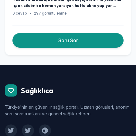
içsek cildimize hemen yansıyor, hatta akne yapıyor,
sivilce yapıyor diyorlar. Gerçekten yediğimiz içtiğimiz
0 cevap
•
297 görüntülenme
şeylerin cildimize bu kadar etkisi var mı, yoksa bunlar
sadece birer şehir efsanesi mi?
Soru Sor
Sağlıklıca
Türkiye'nin en güvenilir sağlık portalı. Uzman görüşleri, anonim
soru sorma imkanı ve güncel sağlık rehberi.
Facebook
Twitter
Instagram