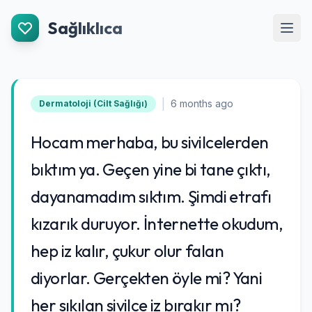
İçeriğe Git
Sağlıklıca
Men
|
6 months ago
Dermatoloji (Cilt Sağlığı)
Hocam merhaba, bu sivilcelerden
bıktım ya. Geçen yine bi tane çıktı,
dayanamadım sıktım. Şimdi etrafı
kızarık duruyor. İnternette okudum,
hep iz kalır, çukur olur falan
diyorlar. Gerçekten öyle mi? Yani
her sıkılan sivilce iz bırakır mı?