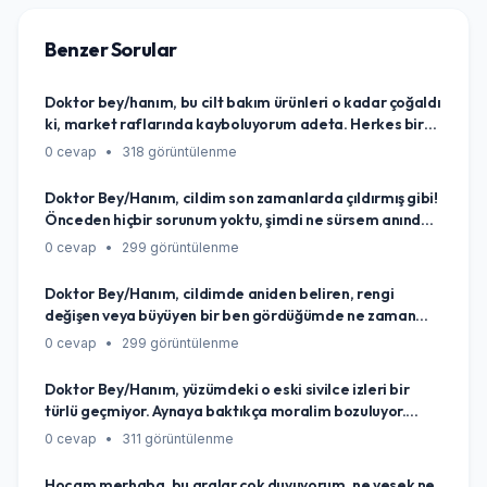
Benzer Sorular
Doktor bey/hanım, bu cilt bakım ürünleri o kadar çoğaldı
ki, market raflarında kayboluyorum adeta. Herkes bir
şey öneriyor ama benim cildime hangisi iyi gelir, neye
0 cevap
•
318 görüntülenme
göre seçeceğimi bilemiyorum. Kendi cildim için en doğru
ürünü nasıl bulurum, bir yol gösterir misiniz?
Doktor Bey/Hanım, cildim son zamanlarda çıldırmış gibi!
Önceden hiçbir sorunum yoktu, şimdi ne sürsem anında
kızarıyor, kaşınıyor hatta bazen yanıyor. Kullandığım
0 cevap
•
299 görüntülenme
bütün ürünleri değiştirdim ama fayda etmiyor. Bu aniden
oluşan hassasiyetin sebebi ne olabilir, ben şimdi ne
Doktor Bey/Hanım, cildimde aniden beliren, rengi
yapmalıyım, nasıl bir yol izlemeliyim?
değişen veya büyüyen bir ben gördüğümde ne zaman
endişelenmeli ve hemen bir uzmana görünmeliyim? Hani
0 cevap
•
299 görüntülenme
her beni göstermeye gerek var mı, yoksa dikkat etmem
gereken 'kırmızı çizgiler' nelerdir?
Doktor Bey/Hanım, yüzümdeki o eski sivilce izleri bir
türlü geçmiyor. Aynaya baktıkça moralim bozuluyor.
Bunlardan tamamen kurtulmanın ya da en azından
0 cevap
•
311 görüntülenme
görünümünü epey azaltmanın gerçekçi bir yolu var mı?
Yoksa kaderim mi bu izlerle yaşamak?
Hocam merhaba, bu aralar çok duyuyorum, ne yesek ne