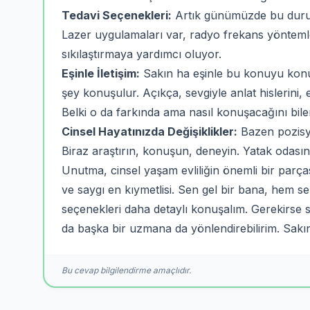
Tedavi Seçenekleri:
Artık günümüzde bu durum 
Lazer uygulamaları var, radyo frekans yöntemle
sıkılaştırmaya yardımcı oluyor.
Eşinle İletişim:
Sakın ha eşinle bu konuyu konuş
şey konuşulur. Açıkça, sevgiyle anlat hislerini, e
Belki o da farkında ama nasıl konuşacağını bilem
Cinsel Hayatınızda Değişiklikler:
Bazen pozisyon
Biraz araştırın, konuşun, deneyin. Yatak odas
Unutma, cinsel yaşam evliliğin önemli bir parça
ve saygı en kıymetlisi. Sen gel bir bana, hem 
seçenekleri daha detaylı konuşalım. Gerekirse 
da başka bir uzmana da yönlendirebilirim. Sakı
Bu cevap bilgilendirme amaçlıdır.