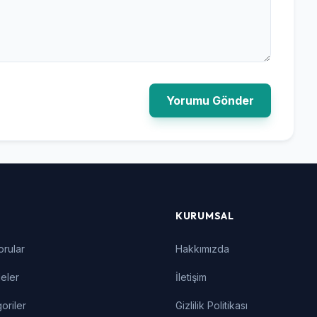
Yorumu Gönder
KURUMSAL
orular
Hakkımızda
eler
İletişim
oriler
Gizlilik Politikası