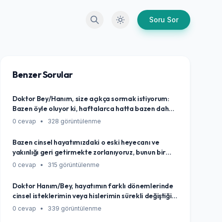
Arama
Karanlık Mod
Soru Sor
Benzer Sorular
Doktor Bey/Hanım, size açıkça sormak istiyorum:
Bazen öyle oluyor ki, haftalarca hatta bazen daha
uzun süre, cinsellik aklıma bile gelmiyor, hiç canım
0 cevap
•
328 görüntülenme
istemiyor. Sanki o konuya tamamen kapanmışım
gibi hissediyorum. Eskiden böyle değildim. Bu
Bazen cinsel hayatımızdaki o eski heyecanı ve
durum normal mi, yoksa vücudumda yanlış giden bir
yakınlığı geri getirmekte zorlanıyoruz, bunun bir
şeyler mi var diye endişeleniyorum?
çözümü var mı merak ediyorum?
0 cevap
•
315 görüntülenme
Doktor Hanım/Bey, hayatımın farklı dönemlerinde
cinsel isteklerimin veya hislerimin sürekli değiştiğini
fark ediyorum. Bazen çok canlıyken, bazen hiç
0 cevap
•
339 görüntülenme
aklıma gelmiyor ya da bambaşka şekillerde