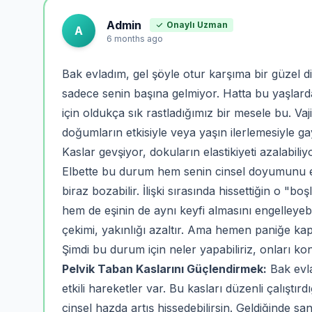
Admin
Onaylı Uzman
A
6 months ago
Bak evladım, gel şöyle otur karşıma bir güzel d
sadece senin başına gelmiyor. Hatta bu yaşlard
için oldukça sık rastladığımız bir mesele bu. Vaj
doğumların etkisiyle veya yaşın ilerlemesiyle ga
Kaslar gevşiyor, dokuların elastikiyeti azalabiliyo
Elbette bu durum hem senin cinsel doyumunu etk
biraz bozabilir. İlişki sırasında hissettiğin o "b
hem de eşinin de aynı keyfi almasını engelleyebi
çekimi, yakınlığı azaltır. Ama hemen paniğe ka
Şimdi bu durum için neler yapabiliriz, onları ko
Pelvik Taban Kaslarını Güçlendirmek:
Bak evla
etkili hareketler var. Bu kasları düzenli çalıştır
cinsel hazda artış hissedebilirsin. Geldiğinde sa