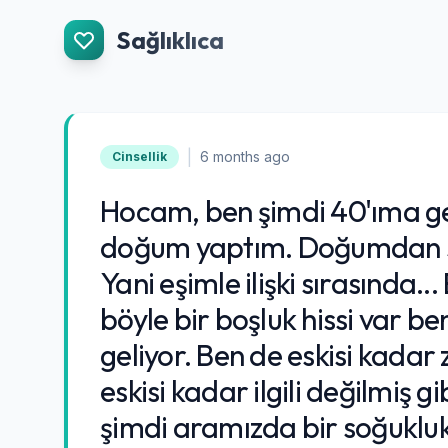
İçeriğe Git
Sağlıklıca
|
6 months ago
Cinsellik
Hocam, ben şimdi 40'ıma gel
doğum yaptım. Doğumdan son
Yani eşimle ilişki sırasında..
böyle bir boşluk hissi var be
geliyor. Ben de eskisi kadar
eskisi kadar ilgili değilmiş g
şimdi aramızda bir soğukluk