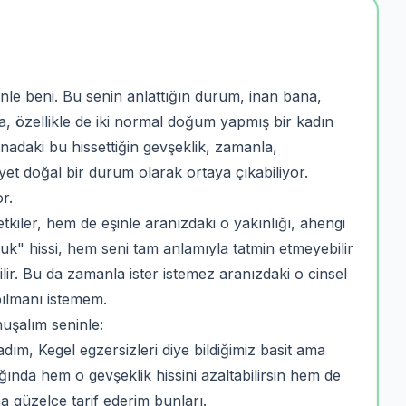
inle beni. Bu senin anlattığın durum, inan bana,
a, özellikle de iki normal doğum yapmış bir kadın
inadaki bu hissettiğin gevşeklik, zamanla,
yet doğal bir durum olarak ortaya çıkabiliyor.
r.
iler, hem de eşinle aranızdaki o yakınlığı, ahengi
oşluk" hissi, hem seni tam anlamıyla tatmin etmeyebilir
lir. Bu da zamanla ister istemez aranızdaki o cinsel
pılmanı istemem.
nuşalım seninle:
dım, Kegel egzersizleri diye bildiğimiz basit ama
dığında hem o gevşeklik hissini azaltabilirsin hem de
na güzelce tarif ederim bunları.