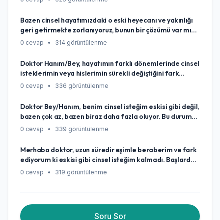
o konuya tamamen kapanmışım gibi hissediyorum.
Eskiden böyle değildim. Bu durum normal mi, yoksa
Bazen cinsel hayatımızdaki o eski heyecanı ve yakınlığı
vücudumda yanlış giden bir şeyler mi var diye
geri getirmekte zorlanıyoruz, bunun bir çözümü var mı
endişeleniyorum?
merak ediyorum?
0 cevap
•
314 görüntülenme
Doktor Hanım/Bey, hayatımın farklı dönemlerinde cinsel
isteklerimin veya hislerimin sürekli değiştiğini fark
ediyorum. Bazen çok canlıyken, bazen hiç aklıma
0 cevap
•
336 görüntülenme
gelmiyor ya da bambaşka şekillerde hissediyorum. Bu
değişimler beni bazen şaşırtıyor, hatta biraz
Doktor Bey/Hanım, benim cinsel isteğim eskisi gibi değil,
endişelendiriyor. Bu durum normal mi, neden böyle
bazen çok az, bazen biraz daha fazla oluyor. Bu durum
oluyor ve ben bu değişimlerle nasıl daha iyi başa
ilişkimizi etkiliyor ve ben bu konuda kendimi çok yalnız
0 cevap
•
339 görüntülenme
çıkabilirim?
hissediyorum. Bu normal mi, yoksa sadece benim mi
başıma geliyor?
Merhaba doktor, uzun süredir eşimle beraberim ve fark
ediyorum ki eskisi gibi cinsel isteğim kalmadı. Başlarda
her şey harikaydı, tutku doluyduk ama şimdi sanki bir
0 cevap
•
319 görüntülenme
görev gibi geliyor bazen... Bu normal mi, yoksa sadece
benim mi başıma geliyor bu durum? Bazen kendimi çok
kötü hissediyorum bu yüzden.
Soru Sor