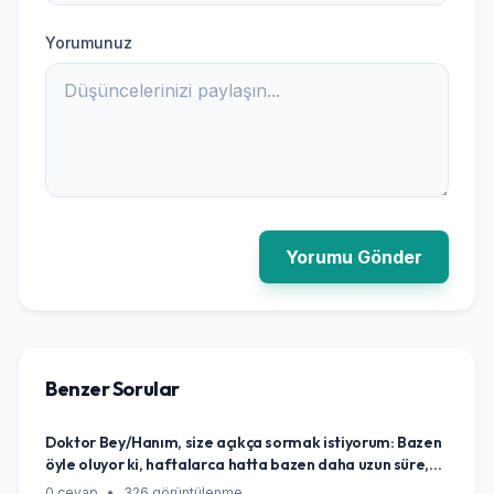
Yorumunuz
Yorumu Gönder
Benzer Sorular
Doktor Bey/Hanım, size açıkça sormak istiyorum: Bazen
öyle oluyor ki, haftalarca hatta bazen daha uzun süre,
cinsellik aklıma bile gelmiyor, hiç canım istemiyor. Sanki
0 cevap
•
326 görüntülenme