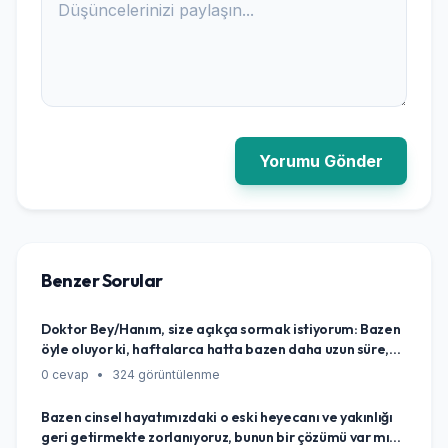
Yorumu Gönder
Benzer Sorular
Doktor Bey/Hanım, size açıkça sormak istiyorum: Bazen
öyle oluyor ki, haftalarca hatta bazen daha uzun süre,
cinsellik aklıma bile gelmiyor, hiç canım istemiyor. Sanki
0 cevap
•
324 görüntülenme
o konuya tamamen kapanmışım gibi hissediyorum.
Eskiden böyle değildim. Bu durum normal mi, yoksa
Bazen cinsel hayatımızdaki o eski heyecanı ve yakınlığı
vücudumda yanlış giden bir şeyler mi var diye
geri getirmekte zorlanıyoruz, bunun bir çözümü var mı