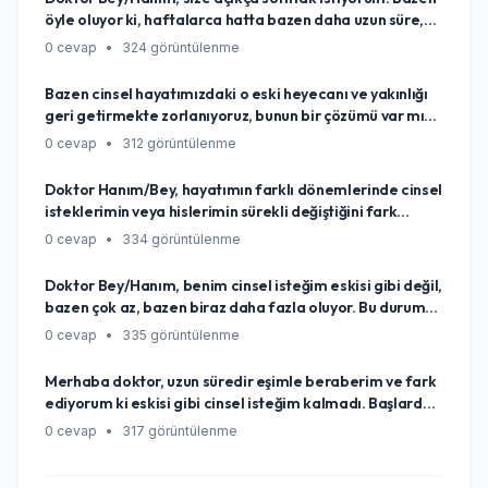
öyle oluyor ki, haftalarca hatta bazen daha uzun süre,
cinsellik aklıma bile gelmiyor, hiç canım istemiyor. Sanki
0 cevap
•
324 görüntülenme
o konuya tamamen kapanmışım gibi hissediyorum.
Eskiden böyle değildim. Bu durum normal mi, yoksa
Bazen cinsel hayatımızdaki o eski heyecanı ve yakınlığı
vücudumda yanlış giden bir şeyler mi var diye
geri getirmekte zorlanıyoruz, bunun bir çözümü var mı
endişeleniyorum?
merak ediyorum?
0 cevap
•
312 görüntülenme
Doktor Hanım/Bey, hayatımın farklı dönemlerinde cinsel
isteklerimin veya hislerimin sürekli değiştiğini fark
ediyorum. Bazen çok canlıyken, bazen hiç aklıma
0 cevap
•
334 görüntülenme
gelmiyor ya da bambaşka şekillerde hissediyorum. Bu
değişimler beni bazen şaşırtıyor, hatta biraz
Doktor Bey/Hanım, benim cinsel isteğim eskisi gibi değil,
endişelendiriyor. Bu durum normal mi, neden böyle
bazen çok az, bazen biraz daha fazla oluyor. Bu durum
oluyor ve ben bu değişimlerle nasıl daha iyi başa
ilişkimizi etkiliyor ve ben bu konuda kendimi çok yalnız
0 cevap
•
335 görüntülenme
çıkabilirim?
hissediyorum. Bu normal mi, yoksa sadece benim mi
başıma geliyor?
Merhaba doktor, uzun süredir eşimle beraberim ve fark
ediyorum ki eskisi gibi cinsel isteğim kalmadı. Başlarda
her şey harikaydı, tutku doluyduk ama şimdi sanki bir
0 cevap
•
317 görüntülenme
görev gibi geliyor bazen... Bu normal mi, yoksa sadece
benim mi başıma geliyor bu durum? Bazen kendimi çok