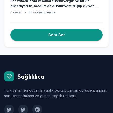
Son zamanlarda kendimi sürekli yorgun ve bitkin
Eskiden saat gibiydi. Bunlar normal mi, yoksa bir şeylere
hissediyorum, modum da durduk yere düşüp çıkıyor.
dikkat mi etmeliyim?
Acaba bu durum kadınlık hormonlarımla alakalı olabilir
0 cevap
•
337 görüntülenme
mi, yoksa başka bir şeyler mi var?
Soru Sor
Sağlıklıca
Türkiye'nin en güvenilir sağlık portalı. Uzman görüşleri, anonim
soru sorma imkanı ve güncel sağlık rehberi.
Facebook
Twitter
Instagram