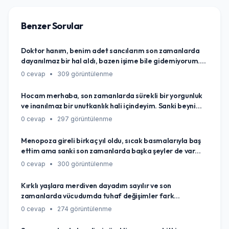
Benzer Sorular
Doktor hanım, benim adet sancılarım son zamanlarda
dayanılmaz bir hal aldı, bazen işime bile gidemiyorum.
Bir de saati şaştı, ne zaman geleceği belli olmuyor.
0 cevap
•
309 görüntülenme
Arkadaşlarım bu kadar şiddetli ağrı çekmediklerini
söylüyorlar, bu durum normal mi, yoksa vücudum bana
Hocam merhaba, son zamanlarda sürekli bir yorgunluk
bir şey mi anlatmaya çalışıyor?
ve inanılmaz bir unutkanlık hali içindeyim. Sanki beynim
durmuş gibi. Herkes 'strestendir' diyor ama ben eskiden
0 cevap
•
297 görüntülenme
de stresliydim, böyle olmazdım. Acaba vücudum bana
başka bir şeyler mi anlatmaya çalışıyor? Çok
Menopoza gireli birkaç yıl oldu, sıcak basmalarıyla baş
endişeleniyorum, ne yapmalıyım?
ettim ama sanki son zamanlarda başka şeyler de var
gibi. Sürekli yorgunluk, uyku düzenimin bozulması, bir de
0 cevap
•
300 görüntülenme
sanki hafızam eskisi gibi değil. Bunlar menopozla ilgili
olabilir mi, yoksa ben mi kuruntu yapıyorum?
Kırklı yaşlara merdiven dayadım sayılır ve son
zamanlarda vücudumda tuhaf değişimler fark
ediyorum. Özellikle gece terlemeleri, uykuya dalmada
0 cevap
•
274 görüntülenme
zorluk, sanki daha kolay kilo alıyormuşum gibi hissetmek
ve bir de nedense adet dönemlerim biraz düzensizleşti.