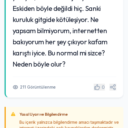
Eskiden böyle değildi hiç. Sanki
kuruluk gitgide kötüleşiyor. Ne
yapsam bilmiyorum, internetten
bakıyorum her şey çıkıyor kafam
karıştı iyice. Bu normal mi sizce?
Neden böyle olur?
Paylaş
0
211 Görüntülenme
Yasal Uyarı ve Bilgilendirme
Bu içerik yalnızca bilgilendirme amacı taşımaktadır ve
internet üzerindeki açık kaynaklardan derlenmiştir.