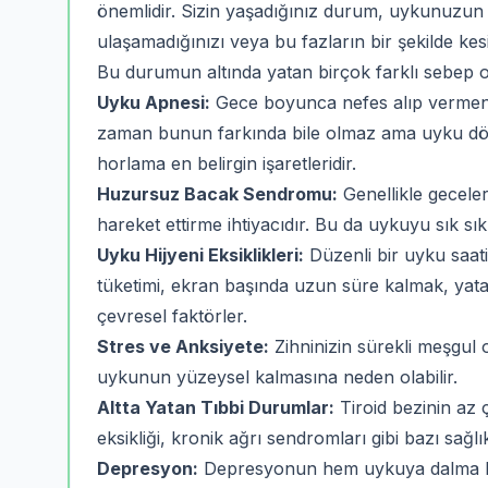
önemlidir. Sizin yaşadığınız durum, uykunuzun d
ulaşamadığınızı veya bu fazların bir şekilde kesi
Bu durumun altında yatan birçok farklı sebep ola
Uyku Apnesi:
Gece boyunca nefes alıp vermenin
zaman bunun farkında bile olmaz ama uyku dön
horlama en belirgin işaretleridir.
Huzursuz Bacak Sendromu:
Genellikle geceler
hareket ettirme ihtiyacıdır. Bu da uykuyu sık sık 
Uyku Hijyeni Eksiklikleri:
Düzenli bir uyku saat
tüketimi, ekran başında uzun süre kalmak, yatak
çevresel faktörler.
Stres ve Anksiyete:
Zihninizin sürekli meşgul o
uykunun yüzeysel kalmasına neden olabilir.
Altta Yatan Tıbbi Durumlar:
Tiroid bezinin az ç
eksikliği, kronik ağrı sendromları gibi bazı sağlık
Depresyon:
Depresyonun hem uykuya dalma he