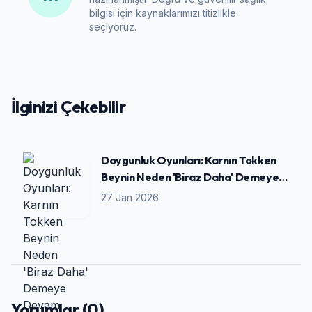
bilgisi için kaynaklarımızı titizlikle
seçiyoruz.
İlginizi Çekebilir
Doygunluk Oyunları: Karnın Tokken
Beynin Neden 'Biraz Daha' Demeye
Devam Ediyor?
27 Jan 2026
Yorumlar (0)