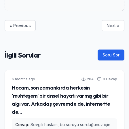
« Previous
Next »
İlgili Sorular
Soru Sor
6 months ago
204
0 Cevap
Hocam, son zamanlarda herkesin
'muhteşem' bir cinsel hayatı varmış gibi bir
algı var. Arkadaş çevremde de, internette
de...
Cevap:
Sevgili hastam, bu soruyu sorduğunuz için