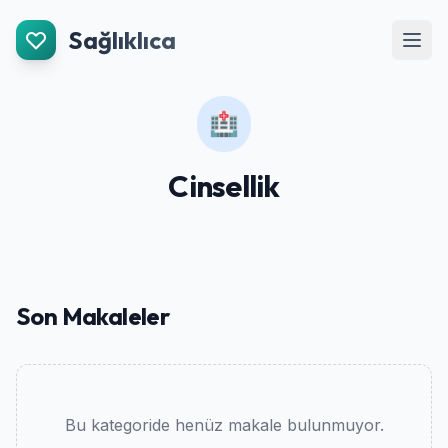
İçeriğe Git
Sağlıklıca
Men
🏥
Cinsellik
Son Makaleler
Bu kategoride henüz makale bulunmuyor.