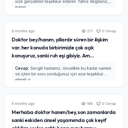
size gerçekten teşekkür ederim. Yalnız değilsiniz,
inanın...
6 months ago
217
0 Cevap
Doktor bey/hanım, yıllardır süren bir ilişkim
var, her konuda birbirimizle çok açık
konuşuruz, sanki ruh eşi gibiyiz. Am...
Cevap:
Sevgili hastamız, öncelikle bu kadar samimi
ve içten bir soru sorduğunuz için size teşekkür
etmek is...
6 months ago
186
0 Cevap
Merhaba doktor hanım/bey, son zamanlarda
sanki eskiden cinsel yaşamımda çok keyif