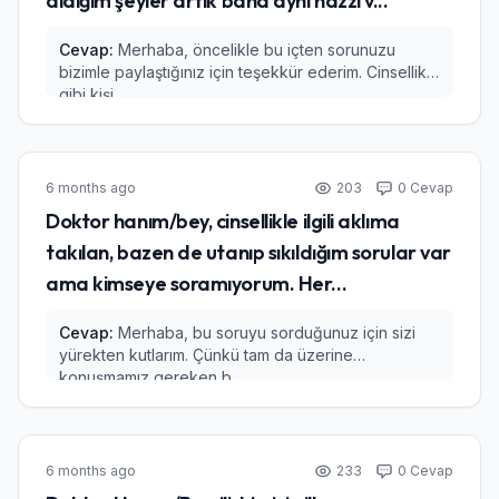
aldığım şeyler artık bana aynı hazzı v...
Cevap:
Merhaba, öncelikle bu içten sorunuzu
bizimle paylaştığınız için teşekkür ederim. Cinsellik
gibi kişi...
6 months ago
203
0 Cevap
Doktor hanım/bey, cinsellikle ilgili aklıma
takılan, bazen de utanıp sıkıldığım sorular var
ama kimseye soramıyorum. Her...
Cevap:
Merhaba, bu soruyu sorduğunuz için sizi
yürekten kutlarım. Çünkü tam da üzerine
konuşmamız gereken b...
6 months ago
233
0 Cevap